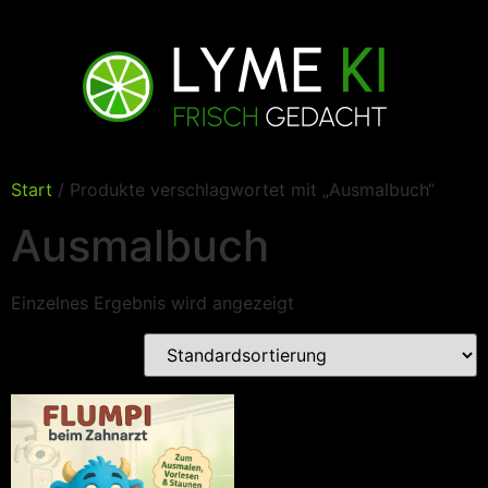
Start
/ Produkte verschlagwortet mit „Ausmalbuch“
Ausmalbuch
Einzelnes Ergebnis wird angezeigt